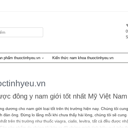
0
S
n phẩm thuoctinhyeu.vn
Kiến thức nam khoa thuoctinhyeu.vn
ctinhyeu.vn
c đông y nam giới tốt nhất Mỹ Việt Nam
 dương cho nam giới loại tốt trên thị trường hiện nay. Chúng tôi cung
nh đàn ông. Đừng lo lắng mỗi khi chưa thấy hài lòng, chúng tôi sẽ cung
hất trên thị trường như thuốc viagra, cialis, levitra, tất cả đều được
Các sản phẩm do chúng tôi bán ra đã chứng minh tính hiệu quả trên 