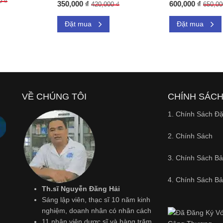
0 ₫
350,000 ₫
600,000 ₫
420,000 ₫
650,00
Đặt mua
Đặt mua
VỀ CHÚNG TÔI
CHÍNH SÁC
1. Chính Sách Đ
2. Chính Sách
3. Chính Sách B
4. Chính Sách B
Th.sĩ Nguyễn Đăng Hải
Sáng lập viên, thạc sĩ 10 năm kinh
nghiệm, doanh nhân có nhân cách
11 nhân viên dược sĩ và hàng trăm