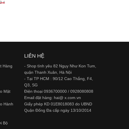
0 ₫
H
LIÊN HỆ
ặt Hàng
- Shop tình yêu 82 Ngụy Như Kon Tum,
quận Thanh Xuân, Hà Nội
- Tại TP HCM : 90/12 Cao Thắng, F4,
Q3, SG
ảo Mật
Điện thoại 0936700000 / 0928080808
Email đặt hàng: hai@ x.com.vn
ảo Hành
Giấy phép KD 01E8018083 do UBND
Quận Đống Đa cấp ngày 13/10/2014