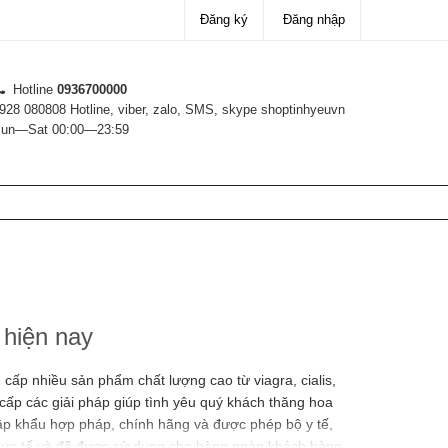
Đăng ký
Đăng nhập
Hotline
0936700000
928 080808 Hotline, viber, zalo, SMS, skype shoptinhyeuvn
un—Sat 00:00—23:59
 hiện nay
 cấp nhiều sản phẩm chất lượng cao từ viagra, cialis,
 cấp các giải pháp giúp tình yêu quý khách thăng hoa
 nhập khẩu hợp pháp, chính hãng và được phép bộ y tế,
thực tế và đã được sử dụng cho hàng ngàn khách hàng